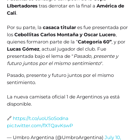
LIbertadores
tras derrotar en la final a
América de
Cali
.
Por su parte, la
casaca titular
es fue presentada por
los
Cebollitas Carlos Montaña y Oscar Lucero
,
quienes formaron parte de la “
Categoría 60”
, y por
Lucas Gómez
, actual jugador del club. Fue
presentada bajo el lema de "
Pasado, presente y
futuro juntos por el mismo sentimiento
".
Pasado, presente y futuro juntos por el mismo
sentimiento.
La nueva camiseta oficial 1 de Argentinos ya está
disponible.
🔗
https://t.co/uoUSoSodna
pic.twitter.com/fXTQavKswP
— Umbro Argentina (@UmbroArgentina)
July 10,