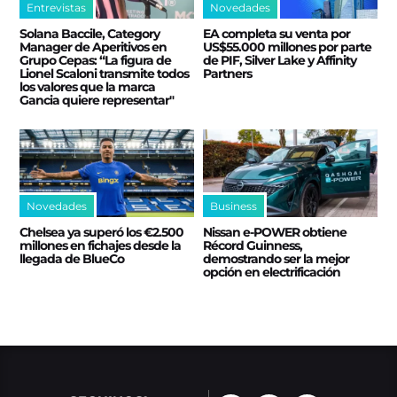
Entrevistas
Novedades
Solana Baccile, Category
EA completa su venta por
Manager de Aperitivos en
US$55.000 millones por parte
Grupo Cepas: “La figura de
de PIF, Silver Lake y Affinity
Lionel Scaloni transmite todos
Partners
los valores que la marca
Gancia quiere representar"
Novedades
Business
Chelsea ya superó los €2.500
Nissan e‑POWER obtiene
millones en fichajes desde la
Récord Guinness,
llegada de BlueCo
demostrando ser la mejor
opción en electrificación