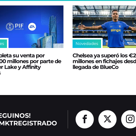
es
Novedades
leta su venta por
Chelsea ya superó los €
0 millones por parte de
millones en fichajes desd
er Lake y Affinity
llegada de BlueCo
s
EGUINOS!
MKTREGISTRADO