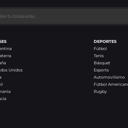
SES
DEPORTES
entina
Fútbol
aterra
Tenis
aña
Básquet
ados Unidos
Esports
a
Automovilismo
il
Fútbol American
mania
Rugby
ncia