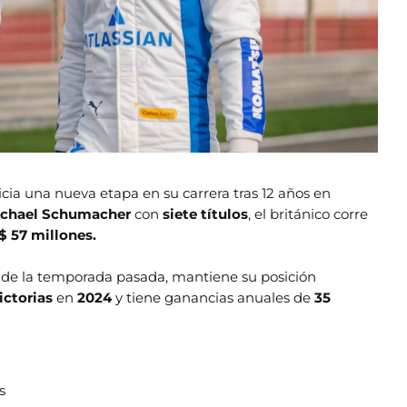
nicia una nueva etapa en su carrera tras 12 años en
chael Schumacher
con
siete títulos
, el británico corre
$ 57 millones.
n
de la temporada pasada, mantiene su posición
ictorias
en
2024
y tiene ganancias anuales de
35
s