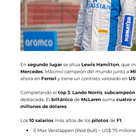
En
segundo lugar
se sitúa
Lewis Hamilton
, que i
Mercedes
. Máximo campeón del mundo junto a
Mi
ahora en
Ferrari
y tiene un contrato valorado en
US
Completando el
top 3
,
Lando Norris
,
subcampeó
destacada. El
británico
de
McLaren
suma
cuatro v
millones de dólares
.
Los
10 salarios
más altos de los
pilotos
de
F1
:
1) Max Verstappen (Red Bull) – US$ 75 millone