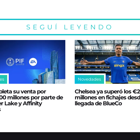
SEGUÍ LEYENDO
es
Novedades
leta su venta por
Chelsea ya superó los €
0 millones por parte de
millones en fichajes desd
er Lake y Affinity
llegada de BlueCo
s