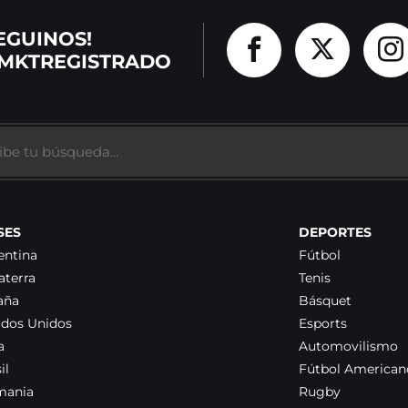
EGUINOS!
MKTREGISTRADO
SES
DEPORTES
entina
Fútbol
aterra
Tenis
aña
Básquet
ados Unidos
Esports
a
Automovilismo
il
Fútbol American
mania
Rugby