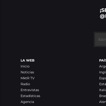
¡S
@
LA WEB
PAÍ
Inicio
Arg
Noticias
Ingl
MktR TV
Esp
Radio
Est
Entrevistas
Itali
Estadísticas
Bras
Agencia
Ale