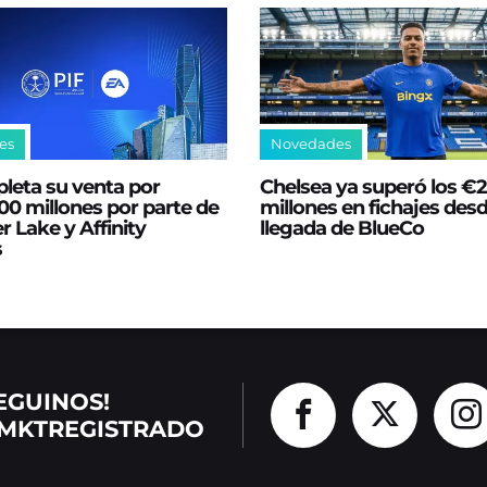
es
Novedades
leta su venta por
Chelsea ya superó los €
0 millones por parte de
millones en fichajes desd
er Lake y Affinity
llegada de BlueCo
s
EGUINOS!
MKTREGISTRADO