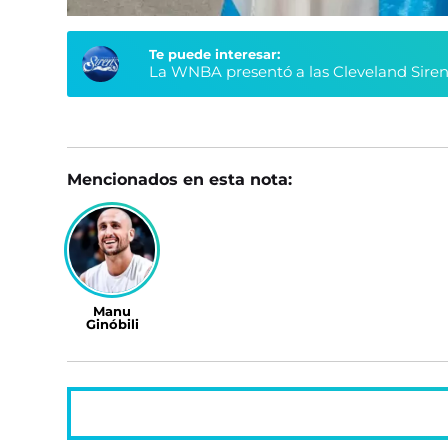
Te puede interesar:
La WNBA presentó a las Cleveland Siren
Mencionados en esta nota:
Manu
Ginóbili