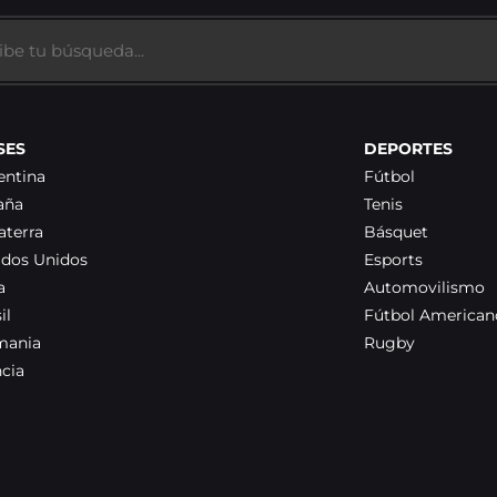
SES
DEPORTES
entina
Fútbol
aña
Tenis
aterra
Básquet
ados Unidos
Esports
a
Automovilismo
il
Fútbol American
mania
Rugby
ncia