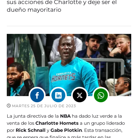
sus acciones de Charlotte y deje ser el
dueño mayoritario
MARTES 25 DE JULIO DE 2023
La junta directiva de la
NBA
ha dado luz verde a la
venta de los
Charlotte Hornets
a un grupo liderado
por
Rick Schnall
y
Gabe Plotkin
. Esta transacción,
que se espera que finalice a más tardar en las