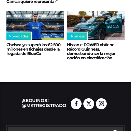
Gancia quiere representar"
Novedades
Business
Chelsea ya superó los €2.500
Nissan e‑POWER obtiene
millones en fichajes desde la
Récord Guinness,
llegada de BlueCo
demostrando ser la mejor
opción en electrificación
¡SEGUINOS!
@MKTREGISTRADO