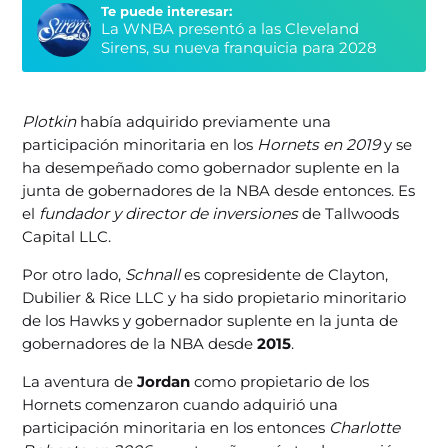
Te puede interesar:
La WNBA presentó a las Cleveland
Sirens, su nueva franquicia para 2028
Plotkin
había adquirido previamente una
participación minoritaria en los
Hornets en 2019
y se
ha desempeñado como gobernador suplente en la
junta de gobernadores de la NBA desde entonces. Es
el
fundador y director de inversiones
de Tallwoods
Capital LLC.
Por otro lado,
Schnall
es copresidente de Clayton,
Dubilier & Rice LLC y ha sido propietario minoritario
de los Hawks y gobernador suplente en la junta de
gobernadores de la NBA desde
2015
.
La aventura de
Jordan
como propietario de los
Hornets comenzaron cuando adquirió una
participación minoritaria en los entonces
Charlotte