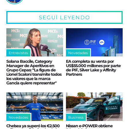
SEGUÍ LEYENDO
Entrevistas
Novedades
Solana Baccile, Category
EA completa su venta por
Manager de Aperitivos en
US$55.000 millones por parte
Grupo Cepas: “La figura de
de PIF, Silver Lake y Affinity
Lionel Scaloni transmite todos
Partners
los valores que la marca
Gancia quiere representar"
Novedades
Business
Chelsea ya superó los €2.500
Nissan e‑POWER obtiene