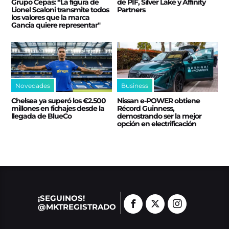
Grupo Cepas: “La figura de
de PIF, Silver Lake y Affinity
Lionel Scaloni transmite todos
Partners
los valores que la marca
Gancia quiere representar"
Novedades
Business
Chelsea ya superó los €2.500
Nissan e‑POWER obtiene
millones en fichajes desde la
Récord Guinness,
llegada de BlueCo
demostrando ser la mejor
opción en electrificación
¡SEGUINOS!
@MKTREGISTRADO