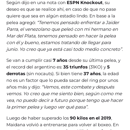
Según dijo en una nota con
ESPN Knockout
, su
deseo es que se realice ahí, en caso de que no pase
quiere que sea en algún estadio lindo. En base a la
pelea agregó:
“Tenemos pensado enfrentar a Jaider
Parra, el venezolano que peleó con mi hermano en
Mar del Plata, tenemos pensado en hacer la pelea
con él y bueno, estamos tratando de llegar para
junio. Yo creo que ya está casi todo medio concreto”.
Se van a cumplir casi
7 años
desde su última pelea, y
el record del argentino es:
35 triunfos
(31KO) y
5
derrotas
(sin nocauts). Si bien tiene
37 años
, la edad
no es un factor que lo pueda sacar del ring por unos
años más y dijo:
“Vemos, este combate y después
vemos. Yo creo que me siento bien, según como me
vea, no puedo decir a futuro porque tengo que hacer
la primer pelea y luego ver qué pasa”.
Luego de haber superado los
90 kilos en el 2019
,
Maidana volvió a entrenarse para volver al boxeo. En