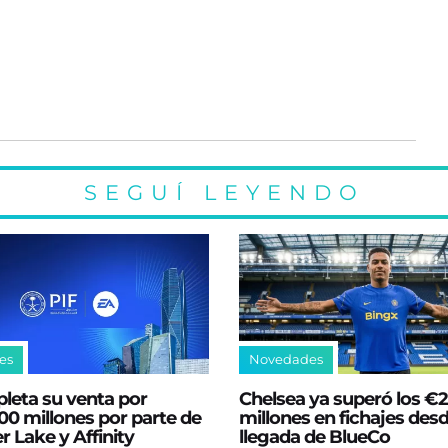
SEGUÍ LEYENDO
es
Novedades
leta su venta por
Chelsea ya superó los €
0 millones por parte de
millones en fichajes desd
er Lake y Affinity
llegada de BlueCo