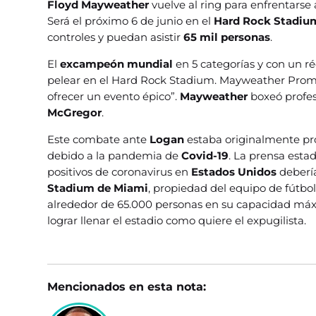
Floyd Mayweather
vuelve al ring para enfrentarse
Será el próximo 6 de junio en el
Hard Rock Stadiu
controles y puedan asistir
65 mil personas
.
El
excampeón mundial
en 5 categorías y con un r
pelear en el Hard Rock Stadium. Mayweather Prom
ofrecer un evento épico”.
Mayweather
boxeó profes
McGregor
.
Este combate ante
Logan
estaba originalmente p
debido a la pandemia de
Covid-19
. La prensa esta
positivos de coronavirus en
Estados Unidos
deberí
Stadium de Miami
, propiedad del equipo de fútbo
alrededor de 65.000 personas en su capacidad máx
lograr llenar el estadio como quiere el expugilista.
Mencionados en esta nota: