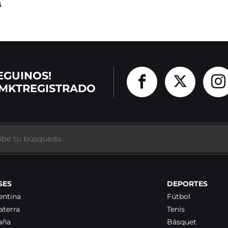
s
EGUINOS!
MKTREGISTRADO
SES
DEPORTES
entina
Fútbol
aterra
Tenis
aña
Básquet