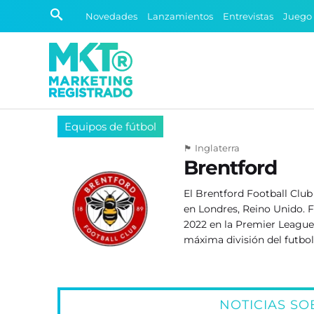
Novedades
Lanzamientos
Entrevistas
Juego
Equipos de fútbol
🏴󠁧󠁢󠁥󠁮󠁧󠁿 Inglaterra
Brentford
El Brentford Football Club 
en Londres, Reino Unido. 
2022 en la Premier League 
máxima división del futbol
NOTICIAS S