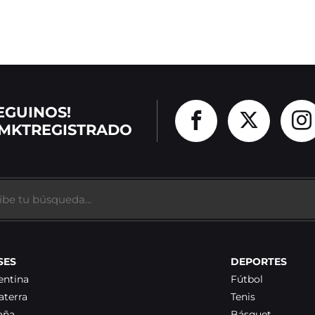
EGUINOS!
MKTREGISTRADO
SES
DEPORTES
entina
Fútbol
aterra
Tenis
aña
Básquet