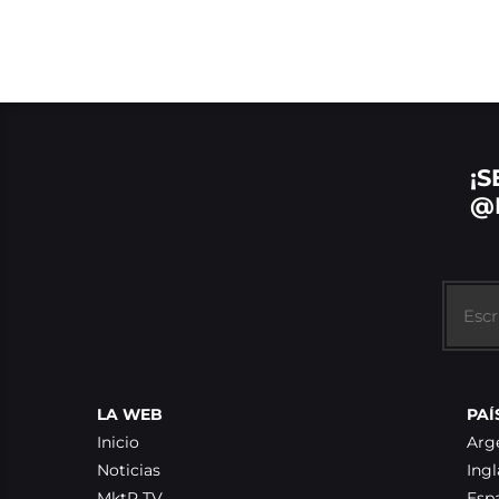
¡S
@
LA WEB
PAÍ
Inicio
Arg
Noticias
Ingl
MktR TV
Esp