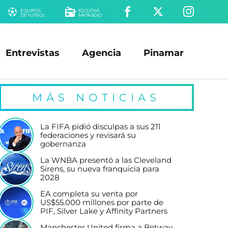
EQUIPOS
ESCUCHÁ
DE FÚTBOL
MKTRADIO
Entrevistas
Agencia
Pinamar
MÁS NOTICIAS
La FIFA pidió disculpas a sus 211
federaciones y revisará su
gobernanza
La WNBA presentó a las Cleveland
Sirens, su nueva franquicia para
2028
EA completa su venta por
US$55.000 millones por parte de
PIF, Silver Lake y Affinity Partners
Manchester United firma a Betway