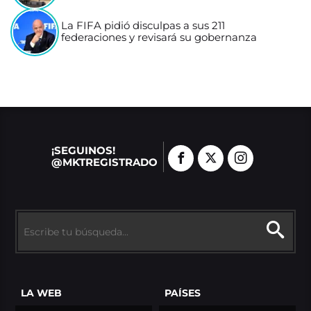
La FIFA pidió disculpas a sus 211
federaciones y revisará su gobernanza
¡SEGUINOS!
@MKTREGISTRADO
LA WEB
PAÍSES