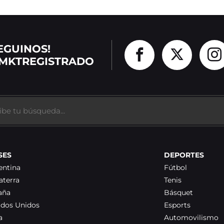
EGUINOS!
MKTREGISTRADO
SES
DEPORTES
entina
Fútbol
aterra
Tenis
aña
Básquet
ados Unidos
Esports
a
Automovilismo