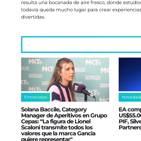
resulta una bocanada de aire fresco, donde estudi
todavía queda mucho lugar para crear experiencias
divertidas.
Entrevistas
Novedad
Solana Baccile, Category
EA comp
Manager de Aperitivos en Grupo
US$55.00
Cepas: “La figura de Lionel
PIF, Silv
Scaloni transmite todos los
Partner
valores que la marca Gancia
quiere representar"