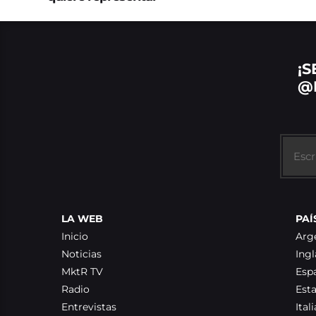
¡S
@
LA WEB
PAÍ
Inicio
Arg
Noticias
Ingl
MktR TV
Esp
Radio
Est
Entrevistas
Itali