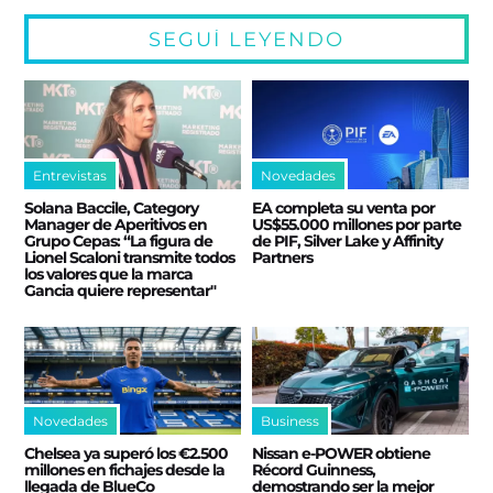
SEGUÍ LEYENDO
Entrevistas
Novedades
Solana Baccile, Category
EA completa su venta por
Manager de Aperitivos en
US$55.000 millones por parte
Grupo Cepas: “La figura de
de PIF, Silver Lake y Affinity
Lionel Scaloni transmite todos
Partners
los valores que la marca
Gancia quiere representar"
Novedades
Business
Chelsea ya superó los €2.500
Nissan e‑POWER obtiene
millones en fichajes desde la
Récord Guinness,
llegada de BlueCo
demostrando ser la mejor