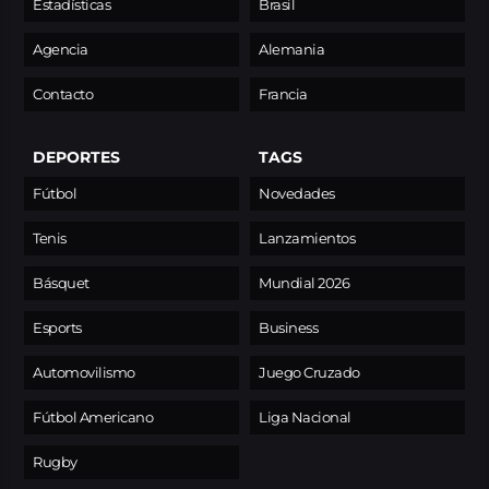
Estadísticas
Brasil
Agencia
Alemania
Contacto
Francia
DEPORTES
TAGS
Fútbol
Novedades
Tenis
Lanzamientos
Básquet
Mundial 2026
Esports
Business
Automovilismo
Juego Cruzado
Fútbol Americano
Liga Nacional
Rugby