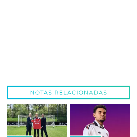
NOTAS RELACIONADAS