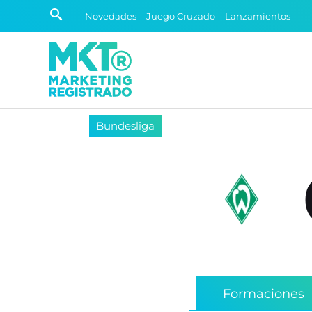
Novedades
Juego Cruzado
Lanzamientos
Bundesliga
Formaciones