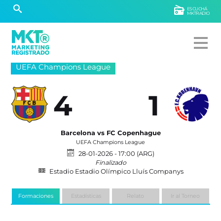
ESCUCHÁ
MKTRADIO
UEFA Champions League
4
1
Barcelona vs FC Copenhague
UEFA Champions League
28-01-2026 - 17:00 (ARG)
Finalizado
Estadio Estadio Olímpico Lluís Companys
Formaciones
Estadísticas
Relato
Ir al Torneo