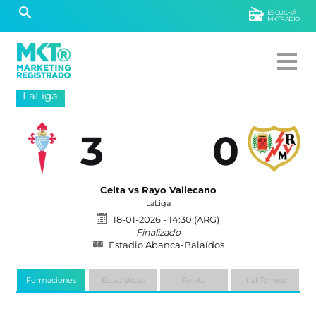
ESCUCHÁ
MKTRADIO
LaLiga
3
0
Celta vs Rayo Vallecano
LaLiga
18-01-2026 - 14:30 (ARG)
Finalizado
Estadio Abanca-Balaídos
Formaciones
Estadísticas
Relato
Ir al Torneo