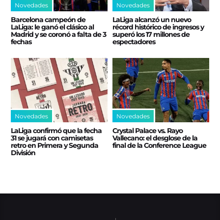
Novedades
Novedades
Barcelona campeón de
LaLiga alcanzó un nuevo
LaLiga: le ganó el clásico al
récord histórico de ingresos y
Madrid y se coronó a falta de 3
superó los 17 millones de
fechas
espectadores
Novedades
Novedades
LaLiga confirmó que la fecha
Crystal Palace vs. Rayo
31 se jugará con camisetas
Vallecano: el desglose de la
retro en Primera y Segunda
final de la Conference League
División