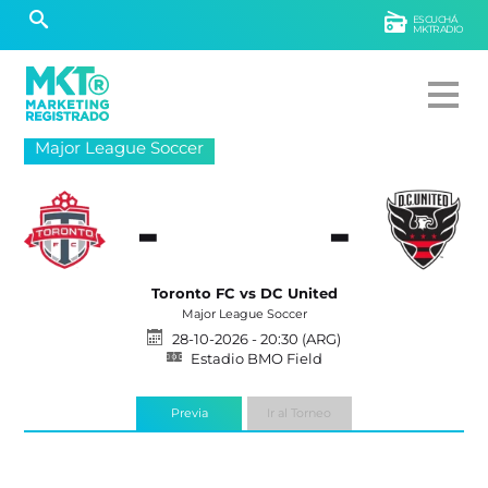
ESCUCHÁ
MKTRADIO
Major League Soccer
-
-
Toronto FC vs DC United
Major League Soccer
28-10-2026 - 20:30 (ARG)
Estadio BMO Field
Previa
Ir al Torneo