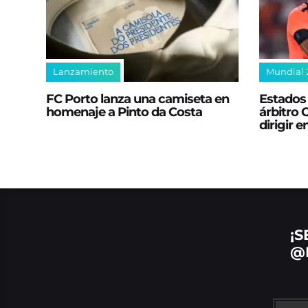
Lanzamiento
Mundial 
FC Porto lanza una camiseta en
Estados 
homenaje a Pinto da Costa
árbitro 
dirigir 
¡S
@