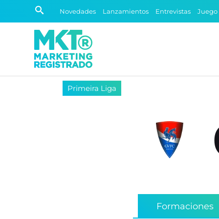
Novedades
Lanzamientos
Entrevistas
Juego
Primeira Liga
Formaciones