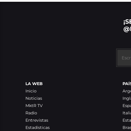
¡S
@
LA WEB
PAÍ
Inicio
Arg
Noticias
Ingl
MktR TV
Esp
Radio
Itali
Entrevistas
Est
Estadísticas
Bras