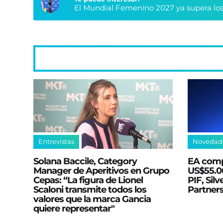
El Mundial Femenino 2027 ya supera los
Entrevistas
Novedad
Solana Baccile, Category
EA comp
Manager de Aperitivos en Grupo
US$55.00
Cepas: “La figura de Lionel
PIF, Silv
Scaloni transmite todos los
Partner
valores que la marca Gancia
quiere representar"