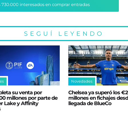
 730.000 interesados en comprar entradas
SEGUÍ LEYENDO
es
Novedades
leta su venta por
Chelsea ya superó los €
0 millones por parte de
millones en fichajes desd
er Lake y Affinity
llegada de BlueCo
s