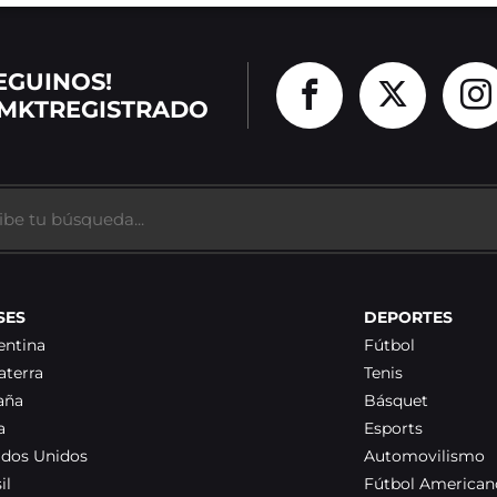
EGUINOS!
MKTREGISTRADO
SES
DEPORTES
entina
Fútbol
aterra
Tenis
aña
Básquet
a
Esports
ados Unidos
Automovilismo
il
Fútbol American