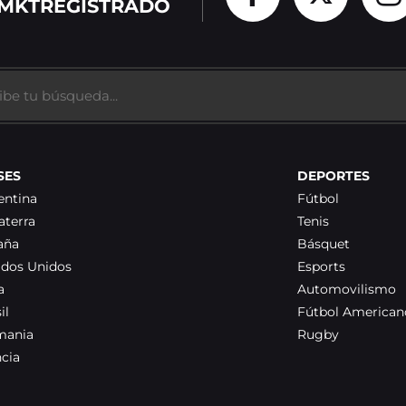
MKTREGISTRADO
SES
DEPORTES
entina
Fútbol
aterra
Tenis
aña
Básquet
ados Unidos
Esports
a
Automovilismo
il
Fútbol American
mania
Rugby
ncia