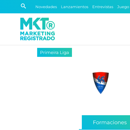
Novedades
Lanzamientos
Entrevistas
Juego
Primeira Liga
Formaciones