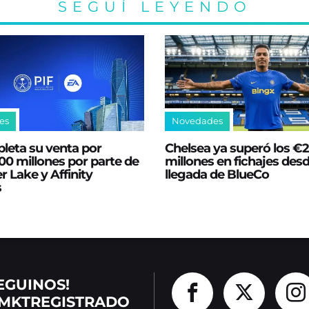
SEGUÍ LEYENDO
es
Novedades
leta su venta por
Chelsea ya superó los €
0 millones por parte de
millones en fichajes desd
er Lake y Affinity
llegada de BlueCo
s
EGUINOS!
MKTREGISTRADO