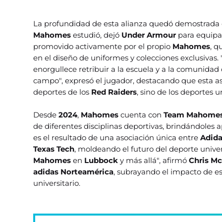
La profundidad de esta alianza quedó demostrada
Mahomes
estudió, dejó
Under Armour
para equipa
promovido activamente por el propio
Mahomes
, q
en el diseño de uniformes y colecciones exclusivas. 
enorgullece retribuir a la escuela y a la comunid
campo", expresó el jugador, destacando que esta aso
deportes de los
Red Raiders
, sino de los deportes u
Desde
2024
,
Mahomes
cuenta con
Team Mahome
de diferentes disciplinas deportivas, brindándoles a
es el resultado de una asociación única entre
Adid
Texas Tech
, moldeando el futuro del deporte unive
Mahomes
en
Lubbock
y más allá", afirmó
Chris M
adidas Norteamérica
, subrayando el impacto de es
universitario.