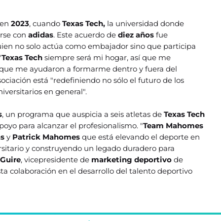
 en
2023
, cuando
Texas Tech,
la universidad donde
rse con
adidas
. Este acuerdo de
diez años
fue
uien no solo actúa como embajador sino que participa
"
Texas Tech
siempre será mi hogar, así que me
ad que me ayudaron a formarme dentro y fuera del
ciación está "redefiniendo no sólo el futuro de los
niversitarios en general".
s
, un programa que auspicia a seis atletas de
Texas Tech
poyo para alcanzar el profesionalismo. "
Team Mahomes
as
y
Patrick Mahomes
que está elevando el deporte en
rsitario y construyendo un legado duradero para
cGuire
, vicepresidente de
marketing deportivo
de
ta colaboración en el desarrollo del talento deportivo