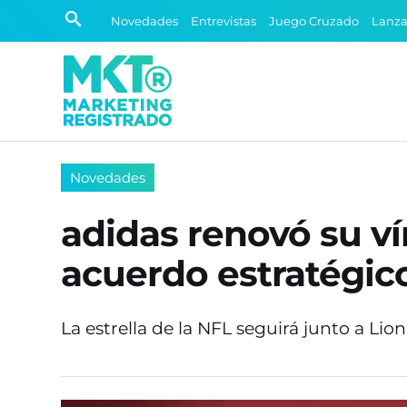
Novedades
Entrevistas
Juego Cruzado
Lanz
Novedades
adidas renovó su v
acuerdo estratégico
La estrella de la NFL seguirá junto a L