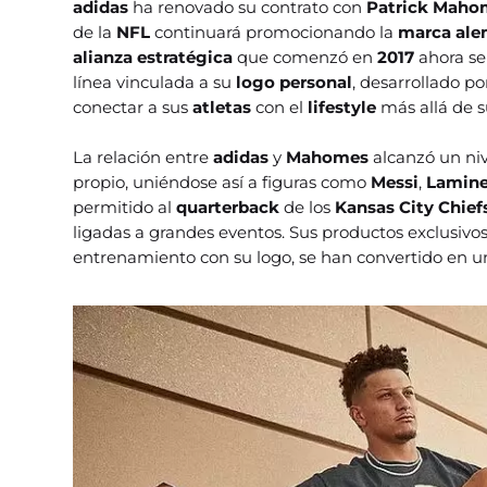
adidas
ha renovado su contrato con
Patrick Maho
de la
NFL
continuará promocionando la
marca al
alianza estratégica
que comenzó en
2017
ahora se
línea vinculada a su
logo personal
, desarrollado p
conectar a sus
atletas
con el
lifestyle
más allá de su
La relación entre
adidas
y
Mahomes
alcanzó un niv
propio, uniéndose así a figuras como
Messi
,
Lamine
permitido al
quarterback
de los
Kansas City Chief
ligadas a grandes eventos. Sus productos exclusivo
entrenamiento con su logo, se han convertido en un