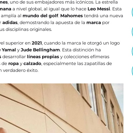
mes
, uno de sus embajadores más icónicos. La estrella
emana
a nivel global, al igual que lo hace
Leo
Messi
. Esta
 amplía al
mundo del golf
.
Mahomes
tendrá una nueva
or
adidas
, demostrando la apuesta de la
marca
por
s disciplinas originales.
el superior en
2021
, cuando la marca le otorgó un logo
 Yamal
y
Jude Bellingham
. Esta distinción ha
s
desarrollar
líneas propias
y colecciones efímeras
s de
ropa
y
calzado
, especialmente las zapatillas de
 verdadero éxito.