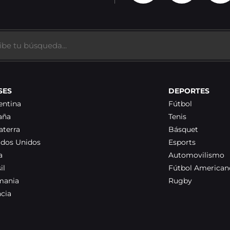
SES
DEPORTES
entina
Fútbol
aña
Tenis
aterra
Básquet
ados Unidos
Esports
a
Automovilismo
il
Fútbol American
mania
Rugby
ncia