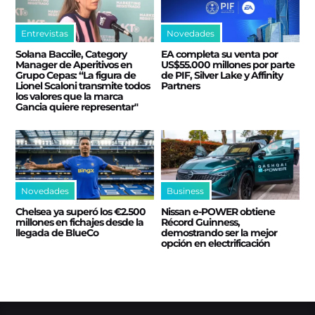
Entrevistas
Novedades
Solana Baccile, Category
EA completa su venta por
Manager de Aperitivos en
US$55.000 millones por parte
Grupo Cepas: “La figura de
de PIF, Silver Lake y Affinity
Lionel Scaloni transmite todos
Partners
los valores que la marca
Gancia quiere representar"
Novedades
Business
Chelsea ya superó los €2.500
Nissan e‑POWER obtiene
millones en fichajes desde la
Récord Guinness,
llegada de BlueCo
demostrando ser la mejor
opción en electrificación