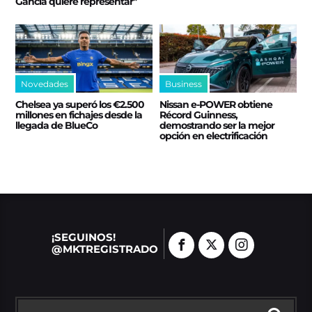
Gancia quiere representar"
Novedades
Business
Chelsea ya superó los €2.500
Nissan e‑POWER obtiene
millones en fichajes desde la
Récord Guinness,
llegada de BlueCo
demostrando ser la mejor
opción en electrificación
¡SEGUINOS!
@MKTREGISTRADO