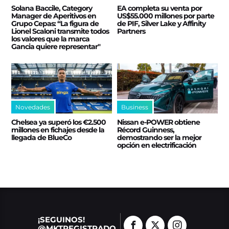
Solana Baccile, Category
EA completa su venta por
Manager de Aperitivos en
US$55.000 millones por parte
Grupo Cepas: “La figura de
de PIF, Silver Lake y Affinity
Lionel Scaloni transmite todos
Partners
los valores que la marca
Gancia quiere representar"
Novedades
Business
Chelsea ya superó los €2.500
Nissan e‑POWER obtiene
millones en fichajes desde la
Récord Guinness,
llegada de BlueCo
demostrando ser la mejor
opción en electrificación
¡SEGUINOS!
@MKTREGISTRADO