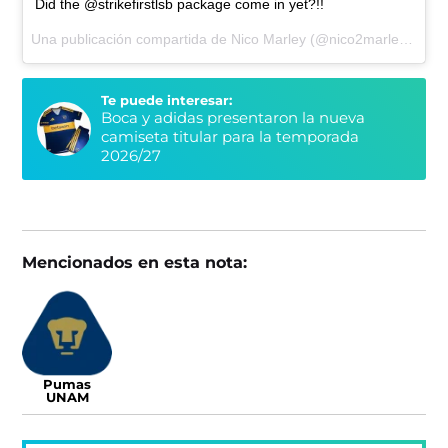
Did the @strikefirstlsb package come in yet?!!
Una publicación compartida de Nico Marley (@nico2marley) el
9 
Te puede interesar:
Boca y adidas presentaron la nueva
camiseta titular para la temporada
2026/27
Mencionados en esta nota:
Pumas
UNAM