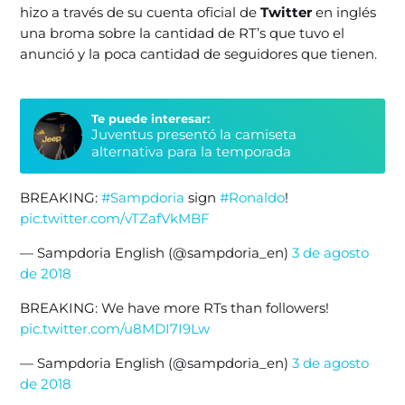
hizo a través de su cuenta oficial de
Twitter
en inglés
una broma sobre la cantidad de RT’s que tuvo el
anunció y la poca cantidad de seguidores que tienen.
Te puede interesar:
Juventus presentó la camiseta
alternativa para la temporada
BREAKING:
#Sampdoria
sign
#Ronaldo
!
pic.twitter.com/vTZafVkMBF
— Sampdoria English (@sampdoria_en)
3 de agosto
de 2018
BREAKING: We have more RTs than followers!
pic.twitter.com/u8MDI7I9Lw
— Sampdoria English (@sampdoria_en)
3 de agosto
de 2018