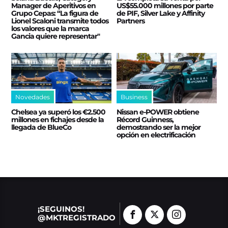
Manager de Aperitivos en
US$55.000 millones por parte
Grupo Cepas: “La figura de
de PIF, Silver Lake y Affinity
Lionel Scaloni transmite todos
Partners
los valores que la marca
Gancia quiere representar"
Novedades
Business
Chelsea ya superó los €2.500
Nissan e‑POWER obtiene
millones en fichajes desde la
Récord Guinness,
llegada de BlueCo
demostrando ser la mejor
opción en electrificación
¡SEGUINOS!
@MKTREGISTRADO