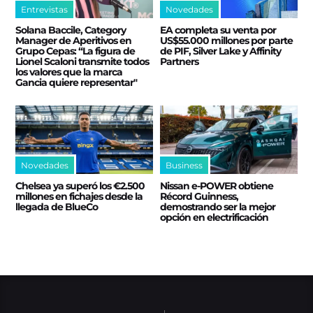
Entrevistas
Novedades
Solana Baccile, Category
EA completa su venta por
Manager de Aperitivos en
US$55.000 millones por parte
Grupo Cepas: “La figura de
de PIF, Silver Lake y Affinity
Lionel Scaloni transmite todos
Partners
los valores que la marca
Gancia quiere representar"
Novedades
Business
Chelsea ya superó los €2.500
Nissan e‑POWER obtiene
millones en fichajes desde la
Récord Guinness,
llegada de BlueCo
demostrando ser la mejor
opción en electrificación