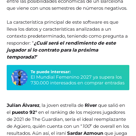
entre las posibilidades económicas de un Barcelona
que viene con unos semestres de números negativos.
La característica principal de este software es que
lleva los datos y características analizadas a un
contexto predeterminado, teniendo como pregunta a
responder: “
¿Cuál será el rendimiento de este
jugador si lo contrato para la próxima
temporada?
”
Te puede interesar:
El Mundial Femenino 2027 ya supera los
730.000 interesados en comprar entradas
Julían Álvarez
, la joven estrella de
River
que salió en
el
puesto 92°
en el ranking de los mejores jugadores
de 2021 de The Guardian, sería el ideal reemplazante
de Agüero, quién cuenta con un “
100
” de overall en los
resultados. Aún así, el iraní
Sardar Azmoun
que juega