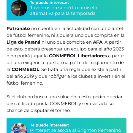
Te puede interesar:
Juventus presentó la camiseta
alternativa para la temporada
Patronato
no cuenta en la actualidad con un plantel
de fútbol femenino, ni siquiera uno que compita en la
Liga de Paraná
ni uno que compita en
AFA
. A partir
de esto, deberá presentar un equipo para el año 2023
o no podrá jugar la
CONMEBOL Libertadores
a partir
de una exigencia que forma parte del reglamento de
la
CONMEBOL
. Se trata una regla que existe a partir
del año 2019 y que "
obliga
" a los clubes a invertir en el
fútbol femenino.
Si el club no busca una solución a esto, podrá quedar
descalificado por la CONMEBOL y será vetada su
chance de disputar el torneo.
Te puede interesar:
Pinterest se asocia al Brighton Femenino