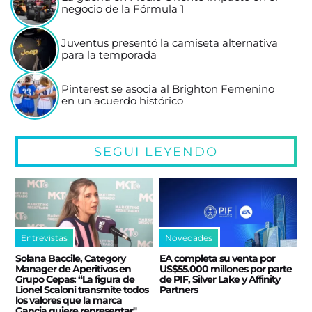
negocio de la Fórmula 1
Juventus presentó la camiseta alternativa
para la temporada
Pinterest se asocia al Brighton Femenino
en un acuerdo histórico
SEGUÍ LEYENDO
Entrevistas
Novedades
Solana Baccile, Category
EA completa su venta por
Manager de Aperitivos en
US$55.000 millones por parte
Grupo Cepas: “La figura de
de PIF, Silver Lake y Affinity
Lionel Scaloni transmite todos
Partners
los valores que la marca
Gancia quiere representar"