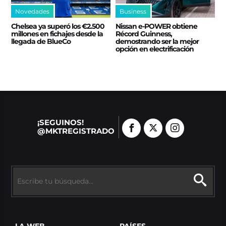
Novedades
Business
Chelsea ya superó los €2.500
Nissan e‑POWER obtiene
millones en fichajes desde la
Récord Guinness,
llegada de BlueCo
demostrando ser la mejor
opción en electrificación
¡SEGUINOS!
@MKTREGISTRADO
LA WEB
PAÍSES