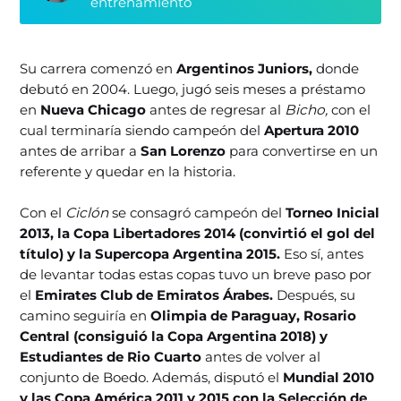
entrenamiento
Su carrera comenzó en
Argentinos Juniors,
donde
debutó en 2004. Luego, jugó seis meses a préstamo
en
Nueva Chicago
antes de regresar al
Bicho,
con el
cual terminaría siendo campeón del
Apertura 2010
antes de arribar a
San Lorenzo
para convertirse en un
referente y quedar en la historia.
Con el
Ciclón
se consagró campeón del
Torneo Inicial
2013, la Copa Libertadores 2014 (convirtió el gol del
título) y la Supercopa Argentina 2015.
Eso sí, antes
de levantar todas estas copas tuvo un breve paso por
el
Emirates Club de Emiratos Árabes.
Después, su
camino seguiría en
Olimpia de Paraguay, Rosario
Central (consiguió la Copa Argentina 2018) y
Estudiantes de Rio Cuarto
antes de volver al
conjunto de Boedo. Además, disputó el
Mundial 2010
y las Copa América 2011 y 2015 con la Selección de