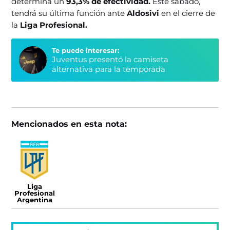
determina un
93,3% de efectividad.
Este sábado,
tendrá su última función ante
Aldosivi
en el cierre de
la
Liga Profesional.
Te puede interesar:
Juventus presentó la camiseta
alternativa para la temporada
Mencionados en esta nota:
Liga
Profesional
Argentina