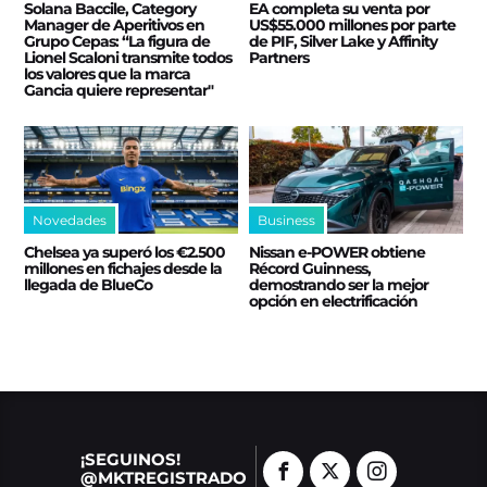
Solana Baccile, Category
EA completa su venta por
Manager de Aperitivos en
US$55.000 millones por parte
Grupo Cepas: “La figura de
de PIF, Silver Lake y Affinity
Lionel Scaloni transmite todos
Partners
los valores que la marca
Gancia quiere representar"
Novedades
Business
Chelsea ya superó los €2.500
Nissan e‑POWER obtiene
millones en fichajes desde la
Récord Guinness,
llegada de BlueCo
demostrando ser la mejor
opción en electrificación
¡SEGUINOS!
@MKTREGISTRADO