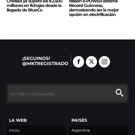
Chelsea ya superó los €2.500
Nissan e‑POWER obtiene
millones en fichajes desde la
Récord Guinness,
llegada de BlueCo
demostrando ser la mejor
opción en electrificación
¡SEGUINOS!
@MKTREGISTRADO
LA WEB
PAÍSES
Inicio
Argentina