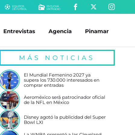
EQUIPOS
ESCUCHÁ
DE FÚTBOL
MKTRADIO
Entrevistas
Agencia
Pinamar
MÁS NOTICIAS
El Mundial Femenino 2027 ya
supera los 730.000 interesados en
comprar entradas
Aeroméxico será patrocinador oficial
de la NFL en México
Disney agotó la publicidad del Super
Bowl LXI
La WNBA presentó a las Cleveland