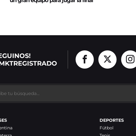
un gran equipo para jugar la final”
EGUINOS!
MKTREGISTRADO
SES
DEPORTES
entina
Fútbol
aterra
Tenis