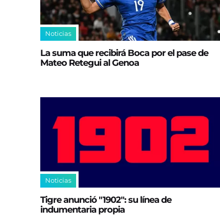
Noticias
La suma que recibirá Boca por el pase de
Mateo Retegui al Genoa
Noticias
Tigre anunció "1902": su línea de
indumentaria propia