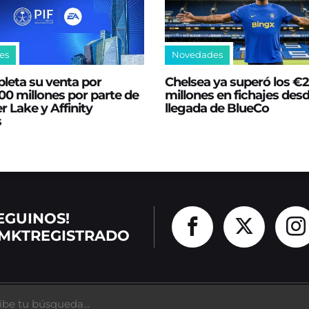
es
Novedades
leta su venta por
Chelsea ya superó los €
0 millones por parte de
millones en fichajes desd
er Lake y Affinity
llegada de BlueCo
s
EGUINOS!
MKTREGISTRADO