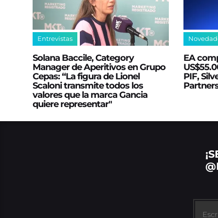
Entrevistas
Novedad
Solana Baccile, Category
EA comp
Manager de Aperitivos en Grupo
US$55.00
Cepas: “La figura de Lionel
PIF, Silv
Scaloni transmite todos los
Partner
valores que la marca Gancia
quiere representar"
¡S
@