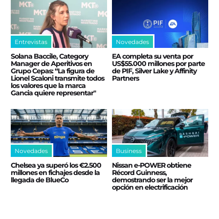
Entrevistas
Novedades
Solana Baccile, Category
EA completa su venta por
Manager de Aperitivos en
US$55.000 millones por parte
Grupo Cepas: “La figura de
de PIF, Silver Lake y Affinity
Lionel Scaloni transmite todos
Partners
los valores que la marca
Gancia quiere representar"
Novedades
Business
Chelsea ya superó los €2.500
Nissan e‑POWER obtiene
millones en fichajes desde la
Récord Guinness,
llegada de BlueCo
demostrando ser la mejor
opción en electrificación