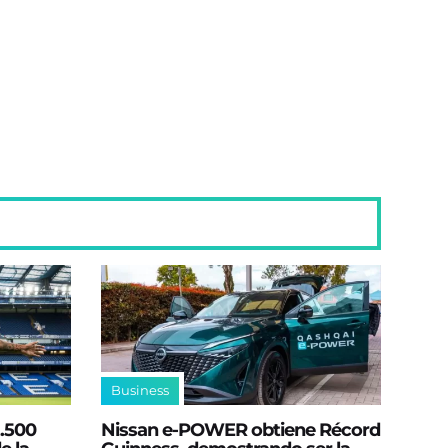
Business
2.500
Nissan e‑POWER obtiene Récord