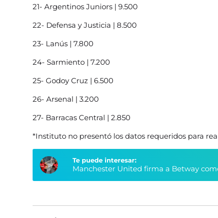
21- Argentinos Juniors | 9.500
22- Defensa y Justicia | 8.500
23- Lanús | 7.800
24- Sarmiento | 7.200
25- Godoy Cruz | 6.500
26- Arsenal | 3.200
27- Barracas Central | 2.850
*Instituto no presentó los datos requeridos para real
Te puede interesar:
Manchester United firma a Betway como