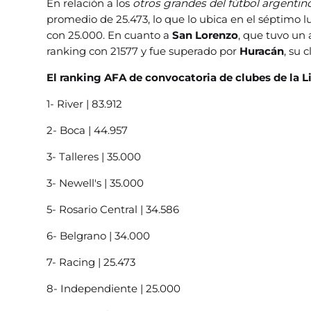
En relación a los
otros grandes del fútbol argenti
promedio de 25.473, lo que lo ubica en el séptimo 
con 25.000. En cuanto a
San Lorenzo
, que tuvo un
ranking con 21577 y fue superado por
Huracán
, su c
El ranking AFA de convocatoria de clubes de la L
1- River | 83.912
2- Boca | 44.957
3- Talleres | 35.000
3- Newell's | 35.000
5- Rosario Central | 34.586
6- Belgrano | 34.000
7- Racing | 25.473
8- Independiente | 25.000