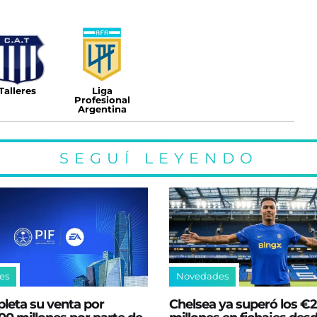
Talleres
Liga
Profesional
Argentina
SEGUÍ LEYENDO
es
Novedades
leta su venta por
Chelsea ya superó los €