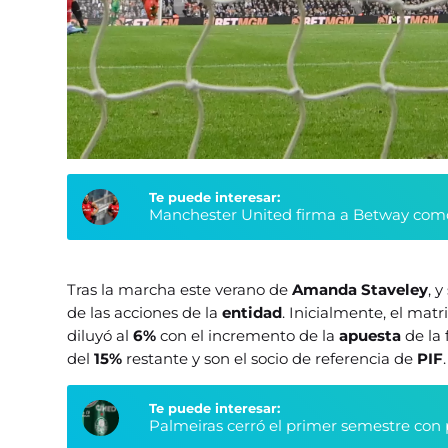
Te puede interesar:
Manchester United firma a Betway como
Tras la marcha este verano de
Amanda Staveley
, 
de las acciones de la
entidad
. Inicialmente, el ma
diluyó al
6%
con el incremento de la
apuesta
de la
del
15%
restante y son el socio de referencia de
PIF
.
Te puede interesar:
Palmeiras cerró el primer semestre con 