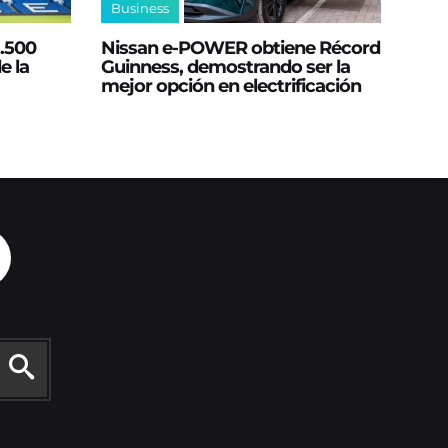
Business
2.500
Nissan e‑POWER obtiene Récord
e la
Guinness, demostrando ser la
mejor opción en electrificación