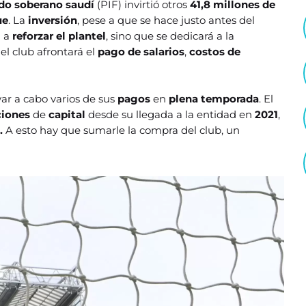
do soberano saudí
(PIF) invirtió otros
41,8 millones de
ue
. La
inversión
, pese a que se hace justo antes del
a a
reforzar el plantel
, sino que se dedicará a la
l
el club afrontará el
pago de salarios
,
costos de
var a cabo varios de sus
pagos
en
plena temporada
. El
ciones
de
capital
desde su llegada a la entidad en
2021
,
s.
A esto hay que sumarle la compra del club, un