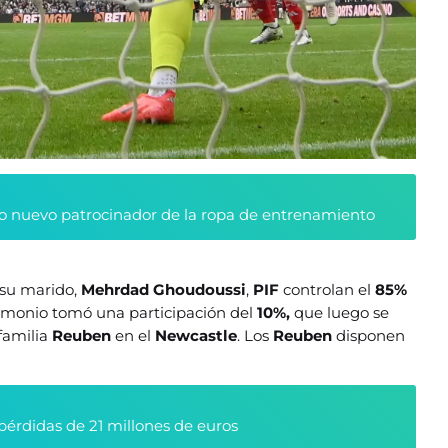
 nuevo patrocinador de la ropa de entrenamiento
y su marido,
Mehrdad Ghoudoussi
,
PIF
controlan el
85%
trimonio tomó una participación del
10%,
que luego se
 familia
Reuben
en el
Newcastle
. Los
Reuben
disponen
pérdidas de 21 millones de euros