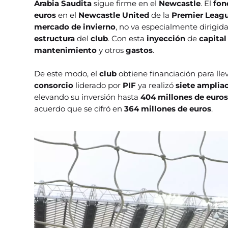
Arabia Saudita
sigue firme en el
Newcastle
. El
fon
euros
en el
Newcastle United
de la
Premier Leag
mercado de invierno
, no va especialmente dirigid
estructura
del
club
. Con esta
inyección
de
capita
mantenimiento
y otros
gastos
.
De este modo, el
club
obtiene financiación para lle
consorcio
liderado por
PIF
ya realizó
siete amplia
elevando su inversión hasta
404 millones de euro
acuerdo que se cifró en
364 millones de euros
.