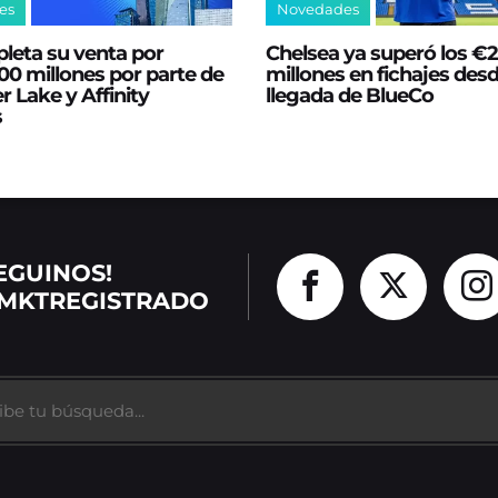
es
Novedades
leta su venta por
Chelsea ya superó los €
0 millones por parte de
millones en fichajes desd
er Lake y Affinity
llegada de BlueCo
s
EGUINOS!
MKTREGISTRADO