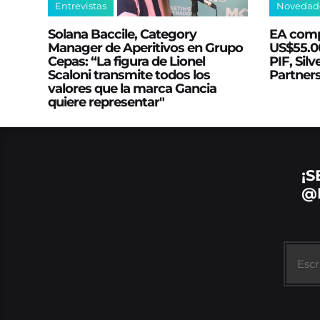
Entrevistas
Novedad
Solana Baccile, Category
EA comp
Manager de Aperitivos en Grupo
US$55.00
Cepas: “La figura de Lionel
PIF, Silv
Scaloni transmite todos los
Partner
valores que la marca Gancia
quiere representar"
¡S
@