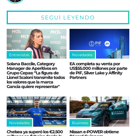
SEGUÍ LEYENDO
Entrevistas
Novedades
Solana Baccile, Category
EA completa su venta por
Manager de Aperitivos en
US$55.000 millones por parte
Grupo Cepas: “La figura de
de PIF, Silver Lake y Affinity
Lionel Scaloni transmite todos
Partners
los valores que la marca
Gancia quiere representar"
Novedades
Business
Chelsea ya superó los €2.500
Nissan e‑POWER obtiene