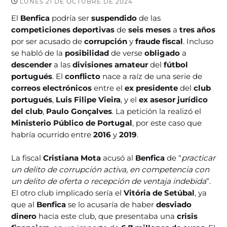
LUNES 21 DE OCTUBRE DE 2024
El
Benfica
podría ser
suspendido
de las
competiciones deportivas
de
seis meses
a
tres años
por ser acusado de
corrupción
y
fraude fiscal
. Incluso
se habló de la
posibilidad
de verse
obligado
a
descender
a las
divisiones amateur
del
fútbol
portugués
. El
conflicto
nace a raíz de una serie de
correos electrónicos
entre el
ex presidente
del
club
portugués
,
Luis Filipe Vieira
, y el
ex asesor jurídico
del club
,
Paulo Gonçalves
. La petición la realizó el
Ministerio Público de Portugal
, por este caso que
habría ocurrido entre
2016
y
2019
.
La fiscal
Cristiana Mota
acusó al
Benfica
de “
practicar
un delito de corrupción activa, en competencia con
un delito de oferta o recepción de ventaja indebida
”.
El otro club implicado sería el
Vitória de Setúbal
, ya
que al
Benfica
se lo acusaría de haber
desviado
dinero
hacia este club, que presentaba una
crisis