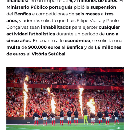
financiera
, en un importe de
6,7 millones de euros
. El
Ministerio Público portugués
pidió la
suspensión
del
Benfica
e competiciones de
seis meses
a
tres
años
, y además solicitó que Luis Filipe Vieira y Paulo
Gonçalves sean
inhabilitados
para ejercer
cualquier
actividad futbolística
durante un período de
uno a
cinco años
. En cuanto a lo
económico
, se solicita una
multa
de
900.000 euros
al
Benfica
y de
1,6 millones
de euros
al
Vitória Setúbal
.