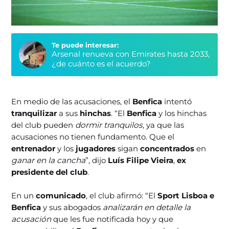
Te puede interesar:
Arsenal renueva con Emirates hasta 2033,
¿de cuánto es el acuerdo?
En medio de las acusaciones, el
Benfica
intentó
tranquilizar
a sus
hinchas
. “El
Benfica
y los hinchas
del club pueden
dormir tranquilos
, ya que las
acusaciones no tienen fundamento. Que el
entrenador
y los
jugadores
sigan
concentrados
en
ganar en la cancha
”, dijo
Luís Filipe Vieira
,
ex
presidente del club
.
En un
comunicado
, el club afirmó: “El
Sport Lisboa e
Benfica
y sus abogados
analizarán en detalle la
acusación
que les fue notificada hoy y que