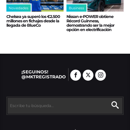
Novedades
Business
Chelsea ya superó los €2.500
Nissan e‑POWER obtiene
millones en fichajes desde la
Récord Guinness,
llegada de BlueCo
demostrando ser la mejor
opción en electrificación
¡SEGUINOS!
@MKTREGISTRADO