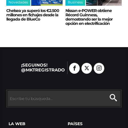
Novedades
Business
Chelsea ya superó los €2.500
Nissan e‑POWER obtiene
millones en fichajes desde la
Récord Guinness,
llegada de BlueCo
demostrando ser la mejor
opción en electrificación
¡SEGUINOS!
@MKTREGISTRADO
LA WEB
PAÍSES