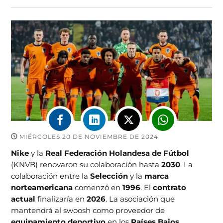
MIÉRCOLES 20 DE NOVIEMBRE DE 2024
Nike
y la
Real Federación Holandesa de Fútbol
(KNVB) renovaron su colaboración hasta
2030
. La
colaboración entre la
Selección
y la
marca
norteamericana
comenzó en
1996
. El
contrato
actual
finalizaría en
2026
. La asociación que
mantendrá al swoosh como proveedor de
equipamiento deportivo
en los
Países Bajos