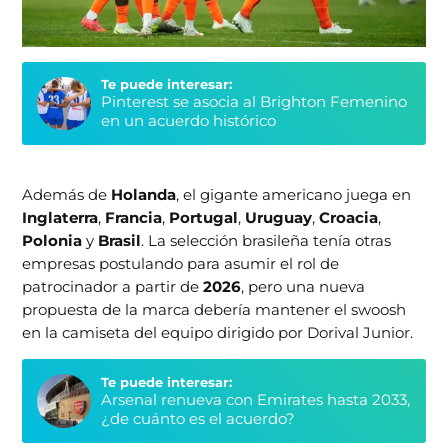
Te puede interesar:
Pinterest se asocia al Brighton Femenino
en un acuerdo histórico
Además de
Holanda
, el gigante americano juega en
Inglaterra
,
Francia
,
Portugal
,
Uruguay
,
Croacia
,
Polonia
y
Brasil
. La selección brasileña tenía otras
empresas postulando para asumir el rol de
patrocinador a partir de
2026
, pero una nueva
propuesta de la marca debería mantener el swoosh
en la camiseta del equipo dirigido por Dorival Junior.
Te puede interesar:
Arsenal renueva con Emirates hasta 2033,
¿de cuánto es el acuerdo?