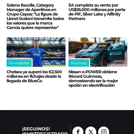
Solana Baccile, Category
EA completa su venta por
Manager de Aperitivos en
US$55.000 millones por parte
Grupo Cepas: “La figura de
de PIF, Silver Lake y Affinity
Lionel Scaloni transmite todos
Partners
los valores que la marca
Gancia quiere representar"
Novedades
Business
Chelsea ya superó los €2.500
Nissan e‑POWER obtiene
millones en fichajes desde la
Récord Guinness,
llegada de BlueCo
demostrando ser la mejor
opción en electrificación
¡SEGUINOS!