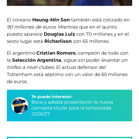
El coreano
Heung-Min Son
también está cotizado en
90 millones de euros
. Mientras que en el quinto
puesto aparece
Douglas Luiz
con 70 millones y en el
sexto lugar está
Richarlison
con 65 millones.
El argentino
Cristian Romero
, campeón de todo con
la
Selección Argentina
,
sigue sin poder levantar un
trofeo a nivel clubes
. El actual defensor del
Tottenham está séptimo con un valor de 65 millones
de euros.
Te puede interesar:
Boca y adidas presentaron la nueva
camiseta titular para la temporada
2026/27