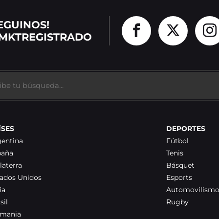
EGUINOS!
MKTREGISTRADO
ÍSES
DEPORTES
gentina
Fútbol
paña
Tenis
laterra
Básquet
tados Unidos
Esports
ia
Automovilism
sil
Rugby
emania