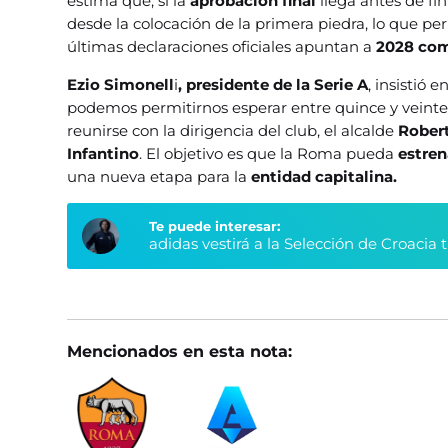
estima que, si la
aprobación final
llega antes de fi
desde la colocación de la primera piedra, lo que pe
últimas declaraciones oficiales apuntan a
2028 com
Ezio Simonell
i
, presidente de la Serie A
, insistió 
podemos permitirnos esperar entre quince y veinte 
reunirse con la dirigencia del club, el alcalde
Robert
Infantino
. El objetivo es que la Roma pueda
estren
una nueva etapa para la
entidad capitalina.
Te puede interesar:
adidas vestirá a la Selección de Croacia 
Mencionados en esta nota: