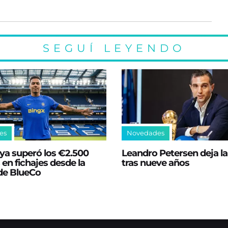
SEGUÍ LEYENDO
es
Novedades
ya superó los €2.500
Leandro Petersen deja l
 en fichajes desde la
tras nueve años
 de BlueCo