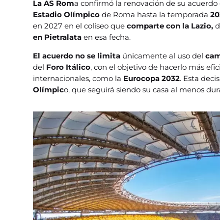
La AS Rom
a confirmó la renovación de su acuerdo 
Estadio Olímpico
de Roma hasta la temporada
20
en 2027 en el coliseo que
comparte con la Lazio,
d
en Pietralata
en esa fecha.
El acuerdo no se limita
únicamente al uso del
cam
del
Foro Itálico
, con el objetivo de hacerlo más efi
internacionales, como la
Eurocopa 2032
. Esta deci
Olímpic
o, que seguirá siendo su casa al menos dur