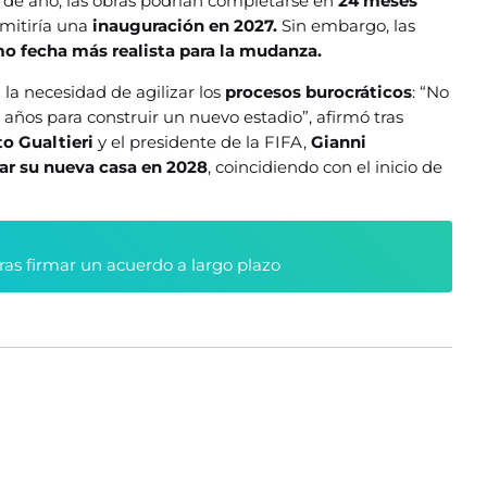
n de año, las obras podrían completarse en
24 meses
rmitiría una
inauguración en 2027.
Sin embargo, las
o fecha más realista para la mudanza.
en la necesidad de agilizar los
procesos burocráticos
: “No
años para construir un nuevo estadio”, afirmó tras
o Gualtieri
y el presidente de la FIFA,
Gianni
ar su nueva casa en 2028
, coincidiendo con el inicio de
tras firmar un acuerdo a largo plazo