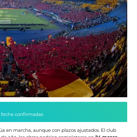
y fecha confirmadas
úa en marcha, aunque con plazos ajustados. El club