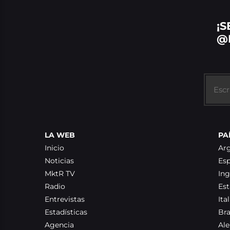
¡S
@
LA WEB
PA
Inicio
Ar
Noticias
Es
MktR TV
Ing
Radio
Es
Entrevistas
Ital
Estadísticas
Bra
Agencia
Al