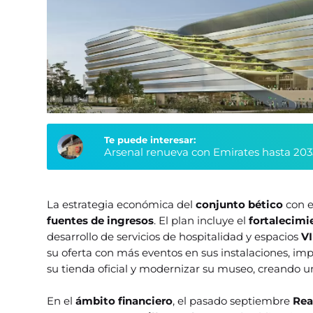
Te puede interesar:
Arsenal renueva con Emirates hasta 203
La estrategia económica del
conjunto
bético
con e
fuentes de ingresos
. El plan incluye el
fortalecimi
desarrollo de servicios de hospitalidad y espacios
V
su oferta con más eventos en sus instalaciones, imp
su tienda oficial y modernizar su museo, creando 
En el
ámbito financiero
, el pasado septiembre
Rea