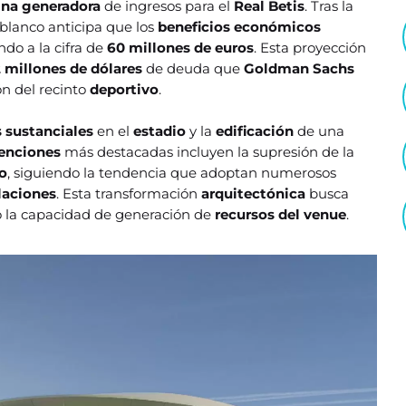
na generadora
de ingresos para el
Real Betis
. Tras la
diblanco anticipa que los
beneficios económicos
ndo a la cifra de
60 millones de euros
. Esta proyección
 millones de dólares
de deuda que
Goldman Sachs
ón del recinto
deportivo
.
s
sustanciales
en el
estadio
y la
edificación
de una
venciones
más destacadas incluyen la supresión de la
o
, siguiendo la tendencia que adoptan numerosos
laciones
. Esta transformación
arquitectónica
busca
o la capacidad de generación de
recursos del venue
.