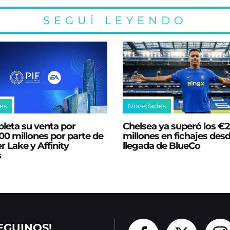
SEGUÍ LEYENDO
es
Novedades
leta su venta por
Chelsea ya superó los €
0 millones por parte de
millones en fichajes desd
er Lake y Affinity
llegada de BlueCo
s
EGUINOS!