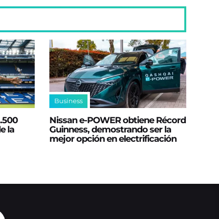
Business
2.500
Nissan e‑POWER obtiene Récord
e la
Guinness, demostrando ser la
mejor opción en electrificación