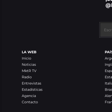
@
LA WEB
PAÍ
Inicio
Arg
Noticias
Ingl
MktR TV
Esp
Radio
Est
Entrevistas
Itali
Estadísticas
Bras
Agencia
Ale
Contacto
Fra