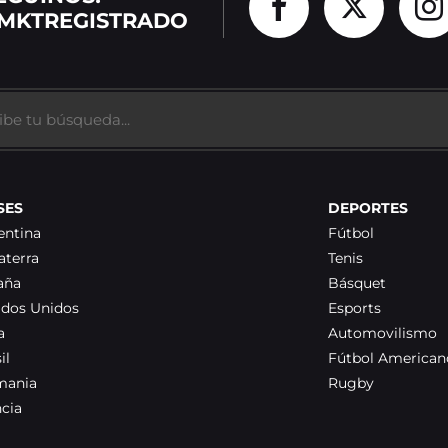
MKTREGISTRADO
SES
DEPORTES
entina
Fútbol
aterra
Tenis
aña
Básquet
ados Unidos
Esports
a
Automovilismo
il
Fútbol American
mania
Rugby
ncia