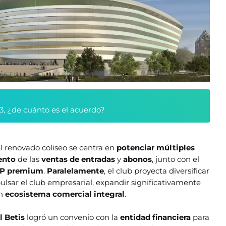
3, ¿de cuánto es el acuerdo?
l renovado coliseo se centra en
potenciar múltiples
ento
de las
ventas de entradas
y
abonos
, junto con el
IP premium
.
Paralelamente
, el club proyecta diversificar
ulsar el club empresarial, expandir significativamente
un
ecosistema comercial integral
.
l Betis
logró un convenio con la
entidad financiera
para