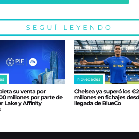
SEGUÍ LEYENDO
es
Novedades
leta su venta por
Chelsea ya superó los €
0 millones por parte de
millones en fichajes desd
er Lake y Affinity
llegada de BlueCo
s