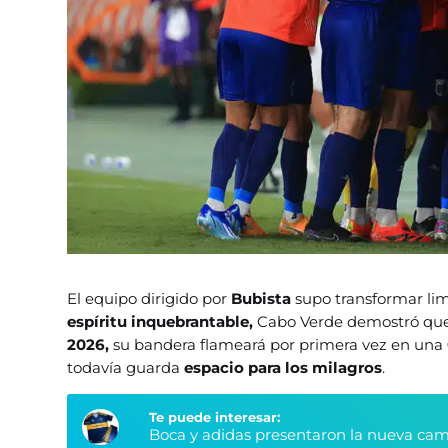
El equipo dirigido por
Bubista
supo transformar li
espíritu inquebrantable,
Cabo Verde demostró que l
2026,
su bandera flameará por primera vez en una
todavía guarda
espacio para los milagros
.
Te puede interesar:
Boca y adidas presentaron la nueva cami