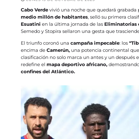
Cabo Verde
vivió una noche que quedará grabada 
medio millón de habitantes
, selló su primera clas
Esuatini
en la última jornada de las
Eliminatorias 
Semedo y Stopira sellaron una gesta que trasciende
El triunfo coronó una
campaña impecable
: los
“Ti
encima de
Camerún,
una potencia continental que
clasificación no solo marca un antes y un después e
redefine el
mapa deportivo africano,
demostrando 
confines del Atlántico.