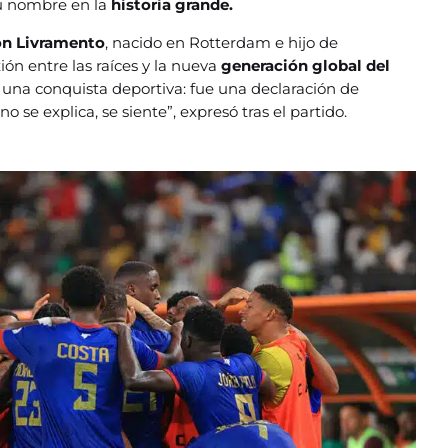
su nombre en la
historia grande.
on Livramento
, nacido en Rotterdam e hijo de
ón entre las raíces y la nueva
generación global del
una conquista deportiva: fue una declaración de
no se explica, se siente”, expresó tras el partido.