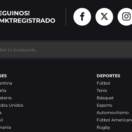
EGUINOS!
MKTREGISTRADO
SES
DEPORTES
entina
Fútbol
aña
Tenis
aterra
Básquet
ados Unidos
Esports
a
Automovilismo
il
Fútbol American
mania
Rugby