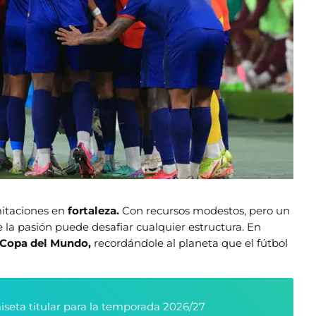
mitaciones en
fortaleza.
Con recursos modestos, pero un
a pasión puede desafiar cualquier estructura. En
Copa del Mundo,
recordándole al planeta que el fútbol
seta titular para la temporada 2026/27