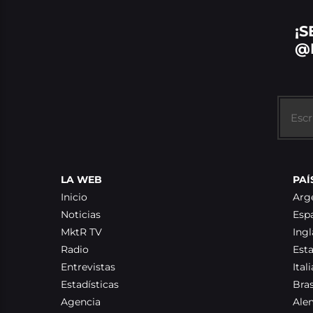
¡S
@
LA WEB
PAÍ
Inicio
Arg
Noticias
Esp
MktR TV
Ingl
Radio
Est
Entrevistas
Itali
Estadísticas
Bras
Agencia
Ale