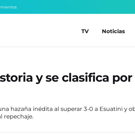
amientos
TV
Noticias
oria y se clasifica por
na hazaña inédita al superar 3-0 a Esuatini y o
l repechaje.