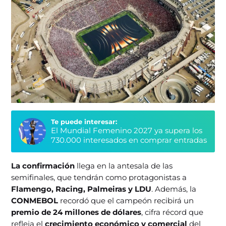
Te puede interesar:
El Mundial Femenino 2027 ya supera los
730.000 interesados en comprar entradas
La confirmación
llega en la antesala de las
semifinales, que tendrán como protagonistas a
Flamengo, Racing, Palmeiras y LDU
. Además, la
CONMEBOL
recordó que el campeón recibirá un
premio de 24 millones de dólares
, cifra récord que
refleja el
crecimiento económico y comercial
del