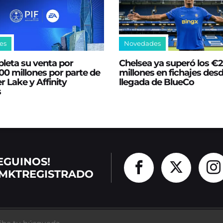
es
Novedades
leta su venta por
Chelsea ya superó los €
0 millones por parte de
millones en fichajes desd
er Lake y Affinity
llegada de BlueCo
s
EGUINOS!
MKTREGISTRADO