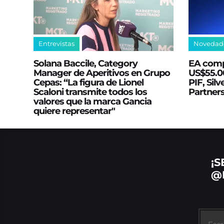
Entrevistas
Novedad
Solana Baccile, Category
EA comp
Manager de Aperitivos en Grupo
US$55.00
Cepas: “La figura de Lionel
PIF, Silv
Scaloni transmite todos los
Partner
valores que la marca Gancia
quiere representar"
¡S
@