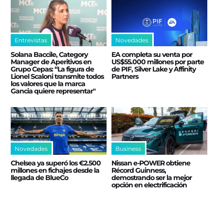
Entrevistas
Novedades
Solana Baccile, Category
EA completa su venta por
Manager de Aperitivos en
US$55.000 millones por parte
Grupo Cepas: “La figura de
de PIF, Silver Lake y Affinity
Lionel Scaloni transmite todos
Partners
los valores que la marca
Gancia quiere representar"
Novedades
Business
Chelsea ya superó los €2.500
Nissan e‑POWER obtiene
millones en fichajes desde la
Récord Guinness,
llegada de BlueCo
demostrando ser la mejor
opción en electrificación