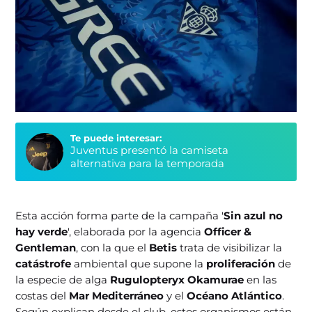
Te puede interesar:
Juventus presentó la camiseta
alternativa para la temporada
Esta acción forma parte de la campaña '
Sin azul no
hay verde
', elaborada por la agencia
Officer &
Gentleman
, con la que el
Betis
trata de visibilizar la
catástrofe
ambiental que supone la
proliferación
de
la especie de alga
Rugulopteryx Okamurae
en las
costas del
Mar Mediterráneo
y el
Océano Atlántico
.
Según explican desde el club, estos organismos están