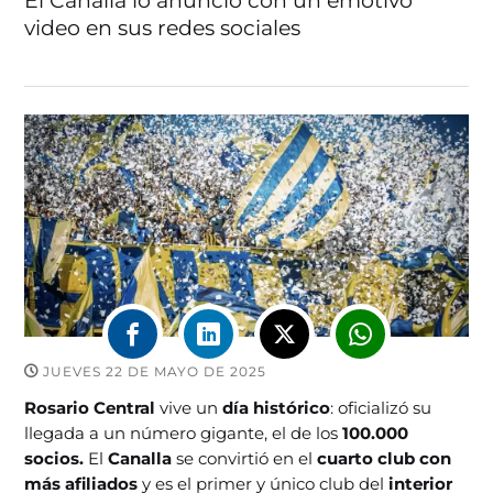
El Canalla lo anunció con un emotivo
video en sus redes sociales
JUEVES 22 DE MAYO DE 2025
Rosario Central
vive un
día histórico
: oficializó su
llegada a un número gigante, el de los
100.000
socios.
El
Canalla
se convirtió en el
cuarto club con
más afiliados
y es el primer y único club del
interior