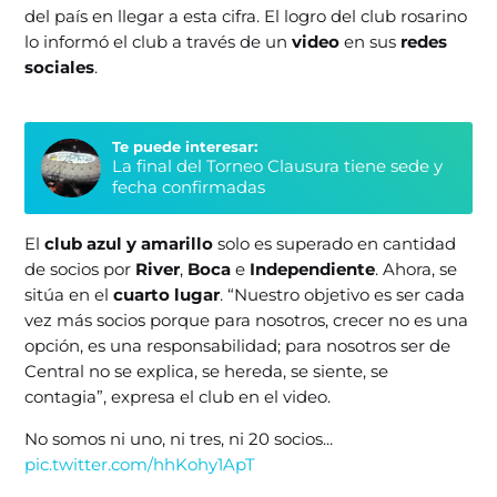
del país en llegar a esta cifra. El logro del club rosarino
lo informó el club a través de un
video
en sus
redes
sociales
.
Te puede interesar:
La final del Torneo Clausura tiene sede y
fecha confirmadas
El
club azul y amarillo
solo es superado en cantidad
de socios por
River
,
Boca
e
Independiente
. Ahora, se
sitúa en el
cuarto lugar
. “Nuestro objetivo es ser cada
vez más socios porque para nosotros, crecer no es una
opción, es una responsabilidad; para nosotros ser de
Central no se explica, se hereda, se siente, se
contagia”, expresa el club en el video.
No somos ni uno, ni tres, ni 20 socios...
pic.twitter.com/hhKohy1ApT