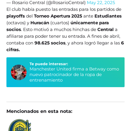
— Rosario Central (@RosarioCentral)
May 22, 2025
El club había puesto las entradas para los partidos de
playoffs
del
Torneo Apertura 2025
ante
Estudiantes
(octavos) y
Huracán
(cuartos)
únicamente para
socios
. Esto motivó a muchos hinchas de
Central
a
afiliarse para poder tener su entrada. A fines de abril,
contaba con
98.625 socios
, y ahora logró llegar a las
6
cifras.
Te puede interesar:
Manchester United firma a Betway como
nuevo patrocinador de la ropa de
entrenamiento
Mencionados en esta nota: