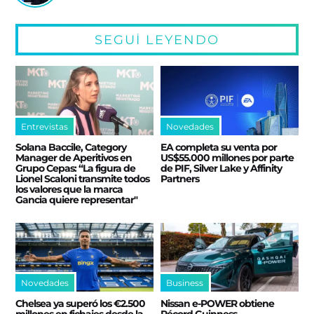
SEGUÍ LEYENDO
Entrevistas
Novedades
Solana Baccile, Category
EA completa su venta por
Manager de Aperitivos en
US$55.000 millones por parte
Grupo Cepas: “La figura de
de PIF, Silver Lake y Affinity
Lionel Scaloni transmite todos
Partners
los valores que la marca
Gancia quiere representar"
Novedades
Business
Chelsea ya superó los €2.500
Nissan e‑POWER obtiene
millones en fichajes desde la
Récord Guinness,