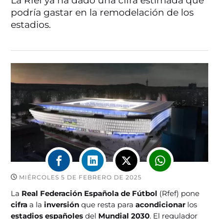
La Rfef ya ha dado una cifra estimada que
podría gastar en la remodelación de los
estadios.
MIÉRCOLES 5 DE FEBRERO DE 2025
La
Real Federación Española de Fútbol
(Rfef) pone
cifra
a la
inversión
que resta para
acondicionar
los
estadios españoles
del
Mundial 2030
. El regulador