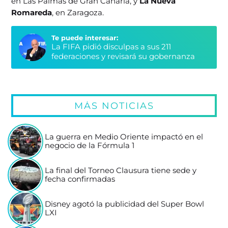
en Las Palmas de Gran Canaria, y
La Nueva
Romareda
, en Zaragoza.
Te puede interesar:
La FIFA pidió disculpas a sus 211
federaciones y revisará su gobernanza
MÁS NOTICIAS
La guerra en Medio Oriente impactó en el
negocio de la Fórmula 1
La final del Torneo Clausura tiene sede y
fecha confirmadas
Disney agotó la publicidad del Super Bowl
LXI