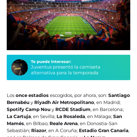
Te puede interesar:
Juventus presentó la camiseta
alternativa para la temporada
Los
once estadios
escogidos, por ahora, son:
Santiago
Bernabéu
y
Riyadh Air Metropolitano
, en Madrid;
Spotify Camp Nou
y
RCDE Stadium
, en Barcelona;
La Cartuja
, en Sevilla;
La Rosaleda
, en Málaga;
San
Mamés
, en Bilbao;
Reale Arena
, en Donostia-San
Sebastián;
Riazor
, en A Coruña;
Estadio Gran Canaria
,