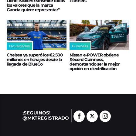
Lionel Scaloni transmite todos
Partners
los valores que la marca
Gancia quiere representar"
Novedades
Business
Chelsea ya superó los €2.500
Nissan e‑POWER obtiene
millones en fichajes desde la
Récord Guinness,
llegada de BlueCo
demostrando ser la mejor
opción en electrificación
¡SEGUINOS!
@MKTREGISTRADO